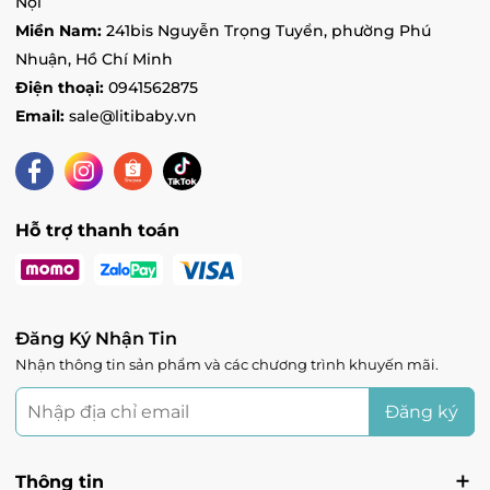
Nội
Miền Nam:
241bis Nguyễn Trọng Tuyển, phường Phú
Vin Vinh - Vincom Plaza Vinh, đường Quang
Trung, Phường Quang Trung, Nghệ An
Nhuận, Hồ Chí Minh
Tình trạng:
Hết hàng
Điện thoại:
0941562875
Vin Lạng Sơn - 2 Trần Hưng Đạo, Phường Chi
Email:
sale@litibaby.vn
Lăng, Lạng Sơn
Tình trạng:
Còn hàng
Hỗ trợ thanh toán
Đăng Ký Nhận Tin
Nhận thông tin sản phẩm và các chương trình khuyến mãi.
Đăng ký
Thông tin