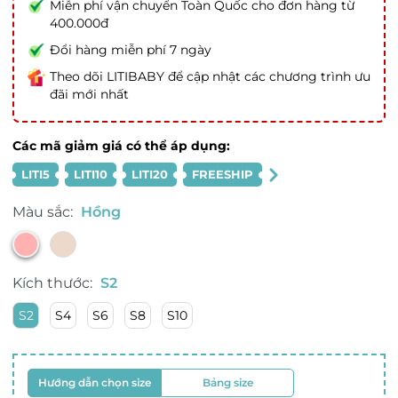
Miễn phí vận chuyển Toàn Quốc cho đơn hàng từ
400.000đ
Đổi hàng miễn phí 7 ngày
Theo dõi LITIBABY để cập nhật các chương trình ưu
đãi mới nhất
Các mã giảm giá có thể áp dụng:
LITI5
LITI10
LITI20
FREESHIP
Màu sắc:
Hồng
Kích thước:
S2
S2
S4
S6
S8
S10
Hướng dẫn chọn size
Bảng size