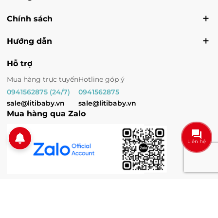
Chính sách
Hướng dẫn
Hỗ trợ
Mua hàng trực tuyến
Hotline góp ý
0941562875 (24/7)
0941562875
sale@litibaby.vn
sale@litibaby.vn
Mua hàng qua Zalo
Liên hệ
© Bản quyền thuộc về
LITIBABY