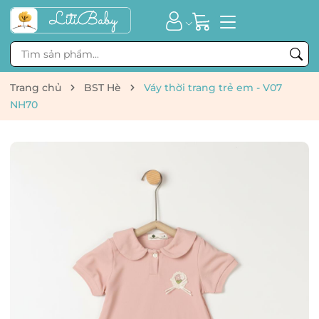
Trang chủ
BST Hè
Váy thời trang trẻ em - V07
NH70