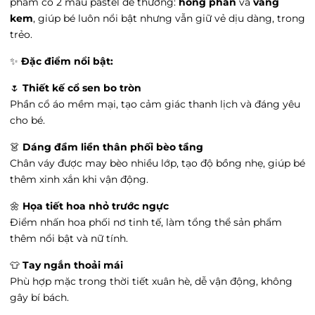
phẩm có 2 màu pastel dễ thương:
hồng phấn
và
vàng
Vin Hải Phòng Imperia - Vin Hải Phòng
kem
, giúp bé luôn nổi bật nhưng vẫn giữ vẻ dịu dàng, trong
Imperia, Phường Thượng Lý, Hải Phòng
trẻo.
Tình trạng:
Còn hàng
✨
Đặc điểm nổi bật:
Vin Thanh Hóa - 27 Đ. Trần Phú, Phường Điện
Biên, Thanh Hóa
🌷
Thiết kế cổ sen bo tròn
Tình trạng:
Hết hàng
Phần cổ áo mềm mại, tạo cảm giác thanh lịch và đáng yêu
Go Hưng yên - 204 Tô Hiệu, Phường Lê Lợi,
cho bé.
Hưng Yên
Tình trạng:
Còn hàng
👗
Dáng đầm liền thân phối bèo tầng
Chân váy được may bèo nhiều lớp, tạo độ bồng nhẹ, giúp bé
Vin Trần Duy Hưng - 19 Đường Trần Duy
Hưng, Phường Trung Hòa, Hà Nội
thêm xinh xắn khi vận động.
Tình trạng:
Còn hàng
🌼
Họa tiết hoa nhỏ trước ngực
Ocean Park 3 - Vincom Mega Mall Ocean City,
Điểm nhấn hoa phối nơ tinh tế, làm tổng thể sản phẩm
Xã Nghĩa Trụ, Hưng Yên
thêm nổi bật và nữ tính.
Tình trạng:
Hết hàng
Vin Hạ Long - Cột đồng hồ, Phường Bạch
👕
Tay ngắn thoải mái
Đằng, Quảng Ninh
Phù hợp mặc trong thời tiết xuân hè, dễ vận động, không
Tình trạng:
Còn hàng
gây bí bách.
Grand Park - 149 Vương Thừa Vũ, Phường