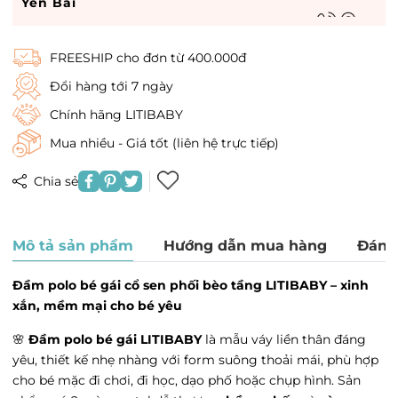
Yên Bái
Tình trạng:
Còn hàng
Go hà nam - 449 Điện Biên Phủ, Phường Lam
FREESHIP cho đơn từ 400.000đ
Hạ, Hà Nam
Tình trạng:
Còn hàng
Đổi hàng tới 7 ngày
Vin Dĩ An - Vin Dĩ An, Phường Quang Trung,
Chính hãng LITIBABY
Hà Nội
Mua nhiều - Giá tốt (liên hệ trực tiếp)
Tình trạng:
Còn hàng
Times City - 458 P. Minh Khai, Phường Vĩnh
Chia sẻ
Tuy, Hà Nội
Tình trạng:
Còn hàng
Royal City - 72A Đường Nguyễn Trãi, Phường
Mô tả sản phẩm
Hướng dẫn mua hàng
Đánh
Thượng Đình, Hà Nội
Tình trạng:
Hết hàng
Đầm polo bé gái cổ sen phối bèo tầng LITIBABY – xinh
Vincom 3 tháng 2 - Vincom 3 tháng 2,
xắn, mềm mại cho bé yêu
Phường Cát Linh, Hà Nội
Tình trạng:
Hết hàng
🌸
Đầm polo bé gái LITIBABY
là mẫu váy liền thân đáng
yêu, thiết kế nhẹ nhàng với form suông thoải mái, phù hợp
satra - satra, Phường Văn Miếu, Hà Nội
cho bé mặc đi chơi, đi học, dạo phố hoặc chụp hình. Sản
Tình trạng:
Hết hàng