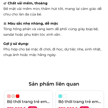
🌿
Chất vải mềm, thoáng
Văn Miếu, Hà Nội
Bề mặt vải mềm mịn, thấm hút tốt, mang lại cảm giác dễ
Tình trạng:
Còn hàng
chịu cho làn da của bé.
Vin Hoà Bình - 332 Cù Chính Lan, Phường
Đồng Tiến, Hòa Bình
🎀
Màu sắc nhẹ nhàng, dễ mặc
Tình trạng:
Hết hàng
Tông hồng phấn và vàng kem dễ phối cùng giày búp bê,
Big C Thăng Long - 222 đường Trần Duy
sandal hoặc phụ kiện tóc xinh xắn.
Hưng, Phường Trung Hòa, Hà Nội
Gợi ý sử dụng:
Tình trạng:
Còn hàng
Phù hợp cho bé mặc đi chơi, đi học, dự tiệc nhẹ, sinh nhật,
Litibaby Phạm Ngọc Thạch - 2 Phạm Ngọc
chụp ảnh hoặc mặc hằng ngày.
Thạch, Phường Kim Liên, Hà Nội
Tình trạng:
Còn hàng
Vin Đà Nẵng - Số 910A Ngô Quyền, Phường
An Hải Bắc, Đà Nẵng
Tình trạng:
Còn hàng
Sản phẩm liên quan
LITIBABY - Vincom Hà Tĩnh - Ngã tư đường
Hà Huy Tập, Phường Hà Huy Tập, Hà Tĩnh
Tình trạng:
Còn hàng
Bộ thời trang trẻ em -
Bộ thời trang trẻ em -
Vin Việt Trì - 2 đường Hùng Vương, Phường
F03 VT06 2/6
F01 4/12 VT39 AH107
Tiên Cát, Phú Thọ