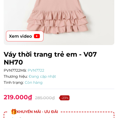
Xem video
Váy thời trang trẻ em - V07
NH70
PVN7722
Mã:
PVN7722
Thương hiệu:
Đang cập nhật
Tình trạng:
Còn hàng
219.000₫
285.000₫
-23%
KHUYẾN MÃI - ƯU ĐÃI