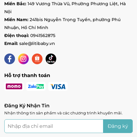
Miền Bắc:
149 Vương Thừa Vũ, Phường Phương Liệt, Hà
Skylake - Vincom Plaza Skylake Phạm Hùng,
Phường Mỹ Đình 1, Hà Nội
Nội
Tình trạng:
Hết hàng
Miền Nam:
241bis Nguyễn Trọng Tuyển, phường Phú
Vin Vinh - Vincom Plaza Vinh, đường Quang
Nhuận, Hồ Chí Minh
Trung, Phường Quang Trung, Nghệ An
Điện thoại:
0941562875
Tình trạng:
Còn hàng
Email:
sale@litibaby.vn
Vin Lạng Sơn - 2 Trần Hưng Đạo, Phường Chi
Lăng, Lạng Sơn
Tình trạng:
Hết hàng
Hỗ trợ thanh toán
Đăng Ký Nhận Tin
Nhận thông tin sản phẩm và các chương trình khuyến mãi.
Đăng ký