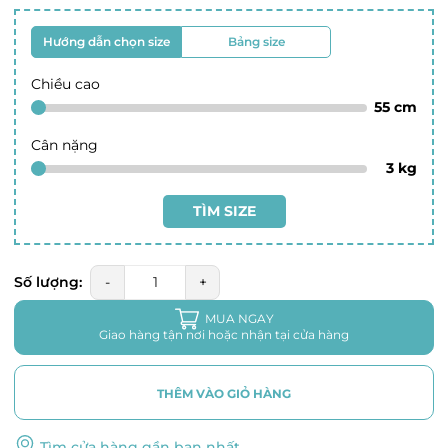
Hướng dẫn chọn size
Bảng size
Chiều cao
55
cm
Cân nặng
3
kg
TÌM SIZE
Số lượng:
-
+
MUA NGAY
Giao hàng tận nơi hoặc nhận tại cửa hàng
THÊM VÀO GIỎ HÀNG
Tìm cửa hàng gần bạn nhất