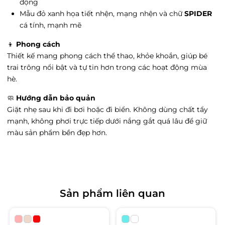
động
Đằng, Quảng Ninh
Tình trạng:
Còn hàng
Mẫu đỏ xanh họa tiết nhện, mạng nhện và chữ
SPIDER
cá tính, mạnh mẽ
Grand Park - 149 Vương Thừa Vũ, Phường
Văn Miếu, Hà Nội
👦
Phong cách
Tình trạng:
Hết hàng
Thiết kế mang phong cách thể thao, khỏe khoắn, giúp bé
Vin Hoà Bình - 332 Cù Chính Lan, Phường
trai trông nổi bật và tự tin hơn trong các hoạt động mùa
Đồng Tiến, Hòa Bình
hè.
Tình trạng:
Hết hàng
🧼
Hướng dẫn bảo quản
Big C Thăng Long - 222 đường Trần Duy
Giặt nhẹ sau khi đi bơi hoặc đi biển. Không dùng chất tẩy
Hưng, Phường Trung Hòa, Hà Nội
Tình trạng:
Hết hàng
mạnh, không phơi trực tiếp dưới nắng gắt quá lâu để giữ
màu sản phẩm bền đẹp hơn.
Litibaby Phạm Ngọc Thạch - 2 Phạm Ngọc
Thạch, Phường Kim Liên, Hà Nội
Tình trạng:
Còn hàng
Vin Đà Nẵng - Số 910A Ngô Quyền, Phường
An Hải Bắc, Đà Nẵng
Sản phẩm liên quan
Tình trạng:
Còn hàng
LITIBABY - Vincom Hà Tĩnh - Ngã tư đường
Hà Huy Tập, Phường Hà Huy Tập, Hà Tĩnh