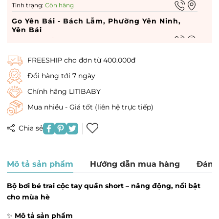
Tình trạng:
Còn hàng
Go Yên Bái - Bách Lẫm, Phường Yên Ninh,
Yên Bái
Tình trạng:
Hết hàng
Go hà nam - 449 Điện Biên Phủ, Phường Lam
FREESHIP cho đơn từ 400.000đ
Hạ, Hà Nam
Tình trạng:
Hết hàng
Đổi hàng tới 7 ngày
Vin Dĩ An - Vin Dĩ An, Phường Quang Trung,
Chính hãng LITIBABY
Hà Nội
Mua nhiều - Giá tốt (liên hệ trực tiếp)
Tình trạng:
Hết hàng
Times City - 458 P. Minh Khai, Phường Vĩnh
Chia sẻ
Tuy, Hà Nội
Tình trạng:
Còn hàng
Royal City - 72A Đường Nguyễn Trãi, Phường
Mô tả sản phẩm
Hướng dẫn mua hàng
Đánh
Thượng Đình, Hà Nội
Tình trạng:
Còn hàng
Bộ bơi bé trai cộc tay quần short – năng động, nổi bật
Vincom 3 tháng 2 - Vincom 3 tháng 2,
cho mùa hè
Phường Cát Linh, Hà Nội
Tình trạng:
Hết hàng
✨
Mô tả sản phẩm