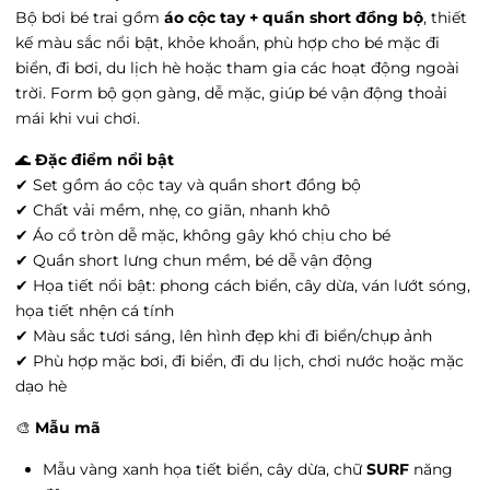
Bộ bơi bé trai gồm
áo cộc tay + quần short đồng bộ
, thiết
satra - satra, Phường Văn Miếu, Hà Nội
kế màu sắc nổi bật, khỏe khoắn, phù hợp cho bé mặc đi
Tình trạng:
Hết hàng
biển, đi bơi, du lịch hè hoặc tham gia các hoạt động ngoài
Vin Hải Phòng Imperia - Vin Hải Phòng
trời. Form bộ gọn gàng, dễ mặc, giúp bé vận động thoải
Imperia, Phường Thượng Lý, Hải Phòng
mái khi vui chơi.
Tình trạng:
Hết hàng
🌊
Đặc điểm nổi bật
Vin Thanh Hóa - 27 Đ. Trần Phú, Phường Điện
Biên, Thanh Hóa
✔ Set gồm áo cộc tay và quần short đồng bộ
Tình trạng:
Hết hàng
✔ Chất vải mềm, nhẹ, co giãn, nhanh khô
✔ Áo cổ tròn dễ mặc, không gây khó chịu cho bé
Go Hưng yên - 204 Tô Hiệu, Phường Lê Lợi,
✔ Quần short lưng chun mềm, bé dễ vận động
Hưng Yên
Tình trạng:
Còn hàng
✔ Họa tiết nổi bật: phong cách biển, cây dừa, ván lướt sóng,
họa tiết nhện cá tính
Vin Trần Duy Hưng - 19 Đường Trần Duy
✔ Màu sắc tươi sáng, lên hình đẹp khi đi biển/chụp ảnh
Hưng, Phường Trung Hòa, Hà Nội
✔ Phù hợp mặc bơi, đi biển, đi du lịch, chơi nước hoặc mặc
Tình trạng:
Còn hàng
dạo hè
Ocean Park 3 - Vincom Mega Mall Ocean City,
Xã Nghĩa Trụ, Hưng Yên
🎨
Mẫu mã
Tình trạng:
Còn hàng
Mẫu vàng xanh họa tiết biển, cây dừa, chữ
SURF
năng
Vin Hạ Long - Cột đồng hồ, Phường Bạch