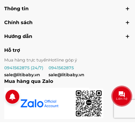
Thông tin
Chính sách
Hướng dẫn
Hỗ trợ
Mua hàng trực tuyến
Hotline góp ý
0941562875 (24/7)
0941562875
sale@litibaby.vn
sale@litibaby.vn
Mua hàng qua Zalo
Liên hệ
© Bản quyền thuộc về
LITIBABY