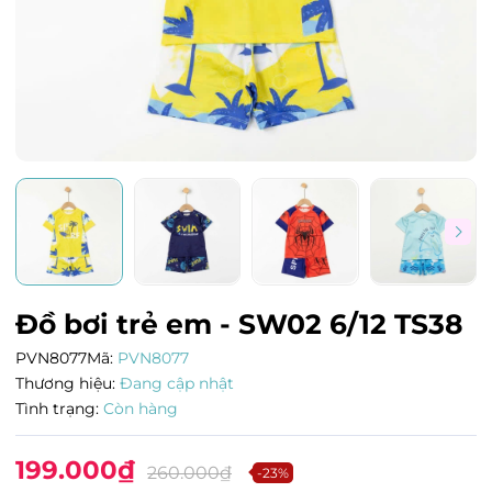
Đồ bơi trẻ em - SW02 6/12 TS38
PVN8077
Mã:
PVN8077
Thương hiệu:
Đang cập nhật
Tình trạng:
Còn hàng
199.000₫
260.000₫
-23%