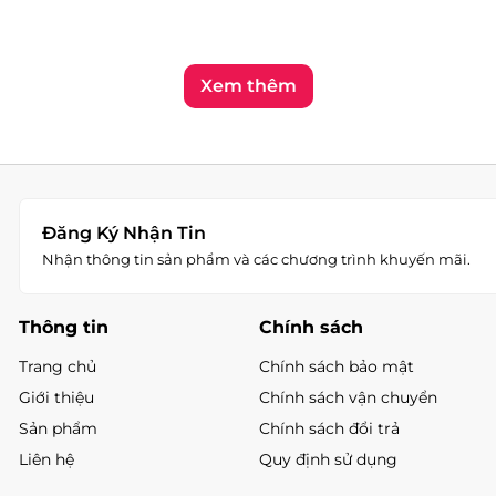
Vin Yên Bái - 116 Lý Đạo Thành, Phườ
Tình trạng:
Còn hàng
Xem thêm
Vin Bắc Từ Liêm - 234 đường Phạm V
Tình trạng:
Còn hàng
Ocean 1 - Vincom Mega Mall Ocean Par
Tình trạng:
Còn hàng
Skylake - Vincom Plaza Skylake Phạm
Đăng Ký Nhận Tin
Tình trạng:
Còn hàng
Nhận thông tin sản phẩm và các chương trình khuyến mãi.
Vin Vinh - Vincom Plaza Vinh, đườn
Tình trạng:
Hết hàng
Thông tin
Vin Lạng Sơn - 2 Trần Hưng Đạo, Phư
Chính sách
Tình trạng:
Hết hàng
Trang chủ
Chính sách bảo mật
Giới thiệu
Chính sách vận chuyển
Sản phẩm
Chính sách đổi trả
Liên hệ
Quy định sử dụng