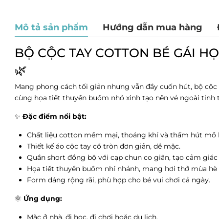
Mô tả sản phẩm
Hướng dẫn mua hàng
BỘ CỘC TAY COTTON BÉ GÁI H
🌿
Mang phong cách tối giản nhưng vẫn đầy cuốn hút, bộ cộc
cùng họa tiết thuyền buồm nhỏ xinh tạo nên vẻ ngoài tinh t
✨
Đặc điểm nổi bật:
Chất liệu cotton mềm mại, thoáng khí và thấm hút mồ h
Thiết kế áo cộc tay cổ tròn đơn giản, dễ mặc.
Quần short đồng bộ với cạp chun co giãn, tạo cảm giác 
Họa tiết thuyền buồm nhí nhảnh, mang hơi thở mùa hè 
Form dáng rộng rãi, phù hợp cho bé vui chơi cả ngày.
🌞
Ứng dụng:
Mặc ở nhà, đi học, đi chơi hoặc du lịch.