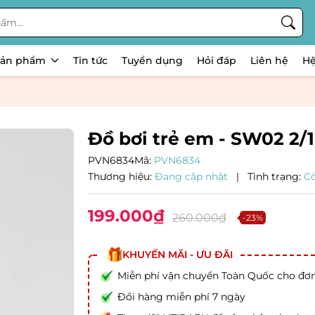
Sản phẩm
Tin tức
Tuyển dụng
Hỏi đáp
Liên hệ
Hệ
Đồ bơi trẻ em - SW02 2/
PVN6834
Mã:
PVN6834
Thương hiệu:
Đang cập nhật
|
Tình trạng:
C
199.000₫
260.000₫
-23%
KHUYẾN MÃI - ƯU ĐÃI
Miễn phí vận chuyển Toàn Quốc cho đơ
Đổi hàng miễn phí 7 ngày