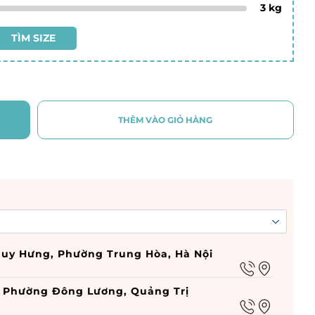
3
kg
TÌM SIZE
THÊM VÀO GIỎ HÀNG
n Duy Hưng, Phường Trung Hòa, Hà Nội
g, Phường Đông Lương, Quảng Trị