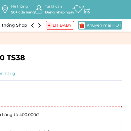
Hệ thống
Tài khoản
0
50+ cửa hàng
Đăng nhập ngay
 thống Shop
Khuyến mãi
LITIBABY
Khuyến mãi HOT
10 TS38
òn hàng
n hàng từ 400.000đ