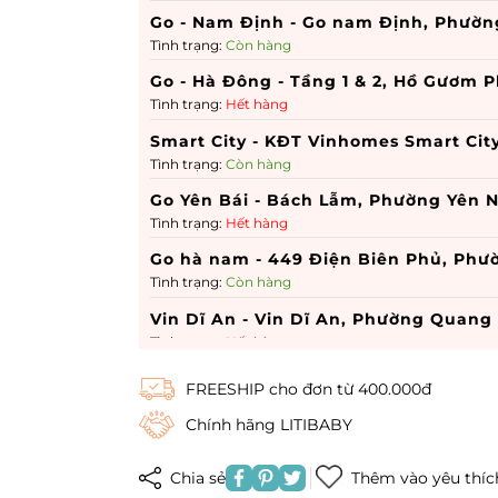
Go - Nam Định - Go nam Định, Phườn
Tình trạng:
Còn hàng
Go - Hà Đông - Tầng 1 & 2, Hồ Gươm P
Tình trạng:
Hết hàng
Smart City - KĐT Vinhomes Smart Cit
Tình trạng:
Còn hàng
Go Yên Bái - Bách Lẫm, Phường Yên N
Tình trạng:
Hết hàng
Go hà nam - 449 Điện Biên Phủ, Ph
Tình trạng:
Còn hàng
Vin Dĩ An - Vin Dĩ An, Phường Quang
Tình trạng:
Hết hàng
Times City - 458 P. Minh Khai, Phườn
FREESHIP cho đơn từ 400.000đ
Tình trạng:
Còn hàng
Chính hãng LITIBABY
Royal City - 72A Đường Nguyễn Trãi,
Tình trạng:
Hết hàng
Chia sẻ
Thêm vào yêu thíc
Vincom 3 tháng 2 - Vincom 3 tháng 2,