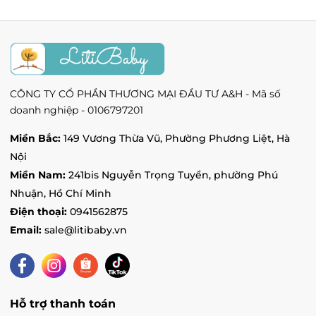
LITIBABY - Vincom Hà Tĩnh - Ngã tư đường
Hà Huy Tập, Phường Hà Huy Tập, Hà Tĩnh
Tình trạng:
Còn hàng
Vin Việt Trì - 2 đường Hùng Vương, Phường
Tiên Cát, Phú Thọ
Tình trạng:
Còn hàng
CÔNG TY CỔ PHẦN THƯƠNG MẠI ĐẦU TƯ A&H - Mã số
doanh nghiệp - 0106797201
Vincom Tuyen Quang - 260 đường Quang
Trung, Phường Phan Thiết, Tuyên Quang
Miền Bắc:
149 Vương Thừa Vũ, Phường Phương Liệt, Hà
Tình trạng:
Hết hàng
Nội
Vin Vũ Yên - Vincom Mega Mall Royal Island,
Miền Nam:
241bis Nguyễn Trọng Tuyển, phường Phú
Xã Thủy Triều, Hải Phòng
Nhuận, Hồ Chí Minh
Tình trạng:
Còn hàng
Điện thoại:
0941562875
Vin Yên Bái - 116 Lý Đạo Thành, Phường
Nguyễn Thái Học, Yên Bái
Email:
sale@litibaby.vn
Tình trạng:
Còn hàng
Vin Bắc Từ Liêm - 234 đường Phạm Văn
Đồng, Phường Cổ Nhuế 1, Hà Nội
Tình trạng:
Còn hàng
Hỗ trợ thanh toán