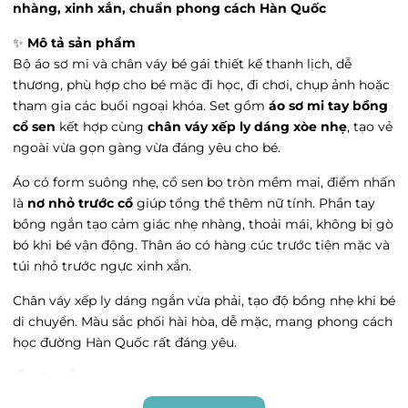
Vincom 3 tháng 2 - Vincom 3 tháng 2,
nhàng, xinh xắn, chuẩn phong cách Hàn Quốc
Phường Cát Linh, Hà Nội
Tình trạng:
Hết hàng
✨
Mô tả sản phẩm
Bộ áo sơ mi và chân váy bé gái thiết kế thanh lịch, dễ
satra - satra, Phường Văn Miếu, Hà Nội
thương, phù hợp cho bé mặc đi học, đi chơi, chụp ảnh hoặc
Tình trạng:
Hết hàng
tham gia các buổi ngoại khóa. Set gồm
áo sơ mi tay bồng
Vin Hải Phòng Imperia - Vin Hải Phòng
cổ sen
kết hợp cùng
chân váy xếp ly dáng xòe nhẹ
, tạo vẻ
Imperia, Phường Thượng Lý, Hải Phòng
ngoài vừa gọn gàng vừa đáng yêu cho bé.
Tình trạng:
Hết hàng
Áo có form suông nhẹ, cổ sen bo tròn mềm mại, điểm nhấn
Vin Thanh Hóa - 27 Đ. Trần Phú, Phường Điện
Biên, Thanh Hóa
là
nơ nhỏ trước cổ
giúp tổng thể thêm nữ tính. Phần tay
Tình trạng:
Còn hàng
bồng ngắn tạo cảm giác nhẹ nhàng, thoải mái, không bị gò
bó khi bé vận động. Thân áo có hàng cúc trước tiện mặc và
Go Hưng yên - 204 Tô Hiệu, Phường Lê Lợi,
túi nhỏ trước ngực xinh xắn.
Hưng Yên
Tình trạng:
Hết hàng
Chân váy xếp ly dáng ngắn vừa phải, tạo độ bồng nhẹ khi bé
Vin Trần Duy Hưng - 19 Đường Trần Duy
di chuyển. Màu sắc phối hài hòa, dễ mặc, mang phong cách
Hưng, Phường Trung Hòa, Hà Nội
học đường Hàn Quốc rất đáng yêu.
Tình trạng:
Còn hàng
🌈
Màu sắc:
Ocean Park 3 - Vincom Mega Mall Ocean City,
Xã Nghĩa Trụ, Hưng Yên