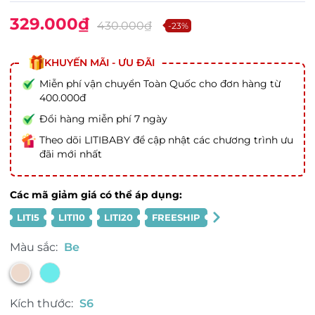
329.000₫
430.000₫
-23%
KHUYẾN MÃI - ƯU ĐÃI
Miễn phí vận chuyển Toàn Quốc cho đơn hàng từ
400.000đ
Đổi hàng miễn phí 7 ngày
Theo dõi LITIBABY để cập nhật các chương trình ưu
đãi mới nhất
Các mã giảm giá có thể áp dụng:
LITI5
LITI10
LITI20
FREESHIP
Màu sắc:
Be
Kích thước:
S6