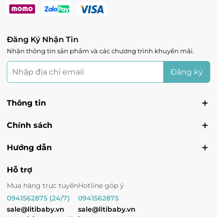
Ocean 1 - Vincom Mega Mall Ocean Park 1, Xã
Kiêu Kỵ, Hà Nội
Tình trạng:
Còn hàng
Skylake - Vincom Plaza Skylake Phạm Hùng,
Đăng Ký Nhận Tin
Phường Mỹ Đình 1, Hà Nội
Nhận thông tin sản phẩm và các chương trình khuyến mãi.
Tình trạng:
Còn hàng
Vin Vinh - Vincom Plaza Vinh, đường Quang
Đăng ký
Trung, Phường Quang Trung, Nghệ An
Tình trạng:
Còn hàng
Thông tin
Vin Lạng Sơn - 2 Trần Hưng Đạo, Phường Chi
Lăng, Lạng Sơn
Tình trạng:
Còn hàng
Chính sách
Hướng dẫn
Hỗ trợ
Mua hàng trực tuyến
Hotline góp ý
0941562875 (24/7)
0941562875
sale@litibaby.vn
sale@litibaby.vn