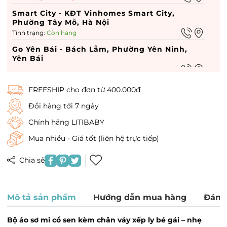
Smart City - KĐT Vinhomes Smart City,
Phường Tây Mỗ, Hà Nội
Tình trạng:
Còn hàng
Go Yên Bái - Bách Lẫm, Phường Yên Ninh,
Yên Bái
Tình trạng:
Còn hàng
Go hà nam - 449 Điện Biên Phủ, Phường Lam
FREESHIP cho đơn từ 400.000đ
Hạ, Hà Nam
Tình trạng:
Còn hàng
Đổi hàng tới 7 ngày
Vin Dĩ An - Vin Dĩ An, Phường Quang Trung,
Chính hãng LITIBABY
Hà Nội
Mua nhiều - Giá tốt (liên hệ trực tiếp)
Tình trạng:
Còn hàng
Times City - 458 P. Minh Khai, Phường Vĩnh
Chia sẻ
Tuy, Hà Nội
Tình trạng:
Còn hàng
Royal City - 72A Đường Nguyễn Trãi, Phường
Mô tả sản phẩm
Hướng dẫn mua hàng
Đánh
Thượng Đình, Hà Nội
Tình trạng:
Còn hàng
Bộ áo sơ mi cổ sen kèm chân váy xếp ly bé gái – nhẹ