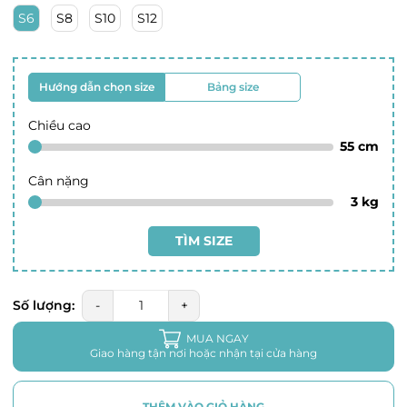
S6
S8
S10
S12
Hướng dẫn chọn size
Bảng size
Chiều cao
55
cm
Cân nặng
3
kg
TÌM SIZE
Số lượng:
-
+
MUA NGAY
Giao hàng tận nơi hoặc nhận tại cửa hàng
THÊM VÀO GIỎ HÀNG