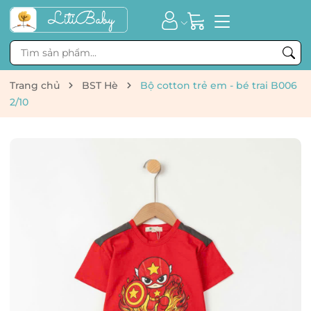
Trang chủ
BST Hè
Bộ cotton trẻ em - bé trai B006
2/10