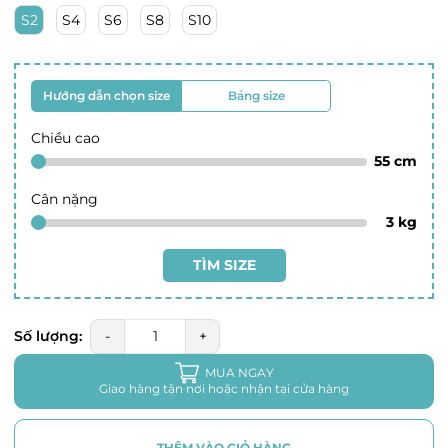
S2
S4
S6
S8
S10
Hướng dẫn chọn size
Bảng size
Chiều cao
55
cm
Cân nặng
3
kg
TÌM SIZE
Số lượng:
-
+
MUA NGAY
Giao hàng tận nơi hoặc nhận tại cửa hàng
THÊM VÀO GIỎ HÀNG