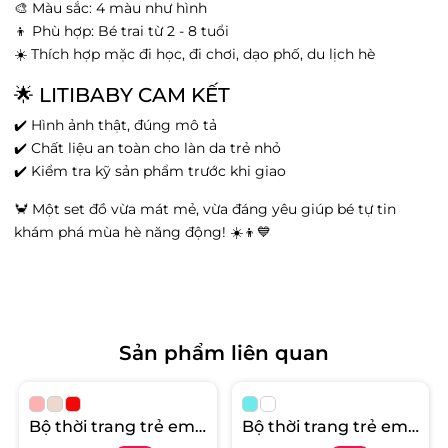
🎨 Màu sắc: 4 màu như hình
Tình trạng:
Còn hàng
👦 Phù hợp: Bé trai từ 2 - 8 tuổi
Vin Hạ Long - Cột đồng hồ, Phường Bạch
☀️ Thích hợp mặc đi học, đi chơi, dạo phố, du lịch hè
Đằng, Quảng Ninh
Tình trạng:
Hết hàng
🌟 LITIBABY CAM KẾT
Grand Park - 149 Vương Thừa Vũ, Phường
✔️ Hình ảnh thật, đúng mô tả
Văn Miếu, Hà Nội
✔️ Chất liệu an toàn cho làn da trẻ nhỏ
Tình trạng:
Còn hàng
✔️ Kiểm tra kỹ sản phẩm trước khi giao
Vin Hoà Bình - 332 Cù Chính Lan, Phường
Đồng Tiến, Hòa Bình
🦀 Một set đồ vừa mát mẻ, vừa đáng yêu giúp bé tự tin
Tình trạng:
Còn hàng
khám phá mùa hè năng động! ☀️👦💙
Big C Thăng Long - 222 đường Trần Duy
Hưng, Phường Trung Hòa, Hà Nội
Tình trạng:
Hết hàng
Litibaby Phạm Ngọc Thạch - 2 Phạm Ngọc
Thạch, Phường Kim Liên, Hà Nội
Sản phẩm liên quan
Tình trạng:
Còn hàng
Vin Đà Nẵng - Số 910A Ngô Quyền, Phường
An Hải Bắc, Đà Nẵng
Bộ thời trang trẻ em -
Bộ thời trang trẻ em -
Tình trạng:
Còn hàng