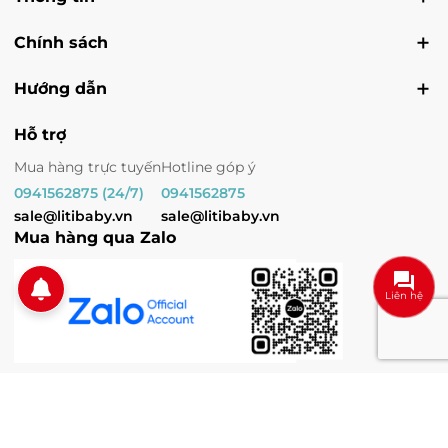
Chính sách
Hướng dẫn
Hỗ trợ
Mua hàng trực tuyến
Hotline góp ý
0941562875 (24/7)
0941562875
sale@litibaby.vn
sale@litibaby.vn
Mua hàng qua Zalo
Liên hệ
© Bản quyền thuộc về
LITIBABY