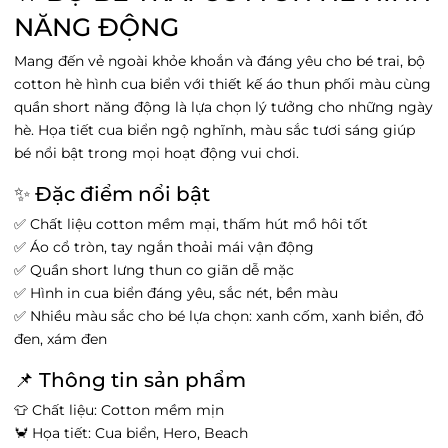
Vincom 3 tháng 2 - Vincom 3 tháng 2,
NĂNG ĐỘNG
Phường Cát Linh, Hà Nội
Tình trạng:
Còn hàng
Mang đến vẻ ngoài khỏe khoắn và đáng yêu cho bé trai, bộ
satra - satra, Phường Văn Miếu, Hà Nội
cotton hè hình cua biển với thiết kế áo thun phối màu cùng
Tình trạng:
Hết hàng
quần short năng động là lựa chọn lý tưởng cho những ngày
hè. Họa tiết cua biển ngộ nghĩnh, màu sắc tươi sáng giúp
Vin Hải Phòng Imperia - Vin Hải Phòng
Imperia, Phường Thượng Lý, Hải Phòng
bé nổi bật trong mọi hoạt động vui chơi.
Tình trạng:
Còn hàng
✨ Đặc điểm nổi bật
Vin Thanh Hóa - 27 Đ. Trần Phú, Phường Điện
Biên, Thanh Hóa
✅ Chất liệu cotton mềm mại, thấm hút mồ hôi tốt
Tình trạng:
Hết hàng
✅ Áo cổ tròn, tay ngắn thoải mái vận động
✅ Quần short lưng thun co giãn dễ mặc
Go Hưng yên - 204 Tô Hiệu, Phường Lê Lợi,
Hưng Yên
✅ Hình in cua biển đáng yêu, sắc nét, bền màu
Tình trạng:
Hết hàng
✅ Nhiều màu sắc cho bé lựa chọn: xanh cốm, xanh biển, đỏ
đen, xám đen
Vin Trần Duy Hưng - 19 Đường Trần Duy
Hưng, Phường Trung Hòa, Hà Nội
📌 Thông tin sản phẩm
Tình trạng:
Hết hàng
👕 Chất liệu: Cotton mềm mịn
Ocean Park 3 - Vincom Mega Mall Ocean City,
🦀 Họa tiết: Cua biển, Hero, Beach
Xã Nghĩa Trụ, Hưng Yên