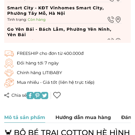
Smart City - KĐT Vinhomes Smart City,
Phường Tây Mỗ, Hà Nội
Tình trạng:
Còn hàng
Go Yên Bái - Bách Lẫm, Phường Yên Ninh,
Yên Bái
Tình trạng:
Hết hàng
Go hà nam - 449 Điện Biên Phủ, Phường Lam
FREESHIP cho đơn từ 400.000đ
Hạ, Hà Nam
Tình trạng:
Hết hàng
Đổi hàng tới 7 ngày
Vin Dĩ An - Vin Dĩ An, Phường Quang Trung,
Chính hãng LITIBABY
Hà Nội
Mua nhiều - Giá tốt (liên hệ trực tiếp)
Tình trạng:
Hết hàng
Times City - 458 P. Minh Khai, Phường Vĩnh
Chia sẻ
Tuy, Hà Nội
Tình trạng:
Còn hàng
Royal City - 72A Đường Nguyễn Trãi, Phường
Mô tả sản phẩm
Hướng dẫn mua hàng
Đánh
Thượng Đình, Hà Nội
Tình trạng:
Còn hàng
🦀 BỘ BÉ TRAI COTTON HÈ HÌNH