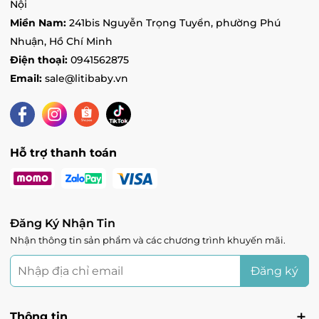
Ocean 1 - Vincom Mega Mall Ocean Park 1, Xã
Nội
Kiêu Kỵ, Hà Nội
Miền Nam:
241bis Nguyễn Trọng Tuyển, phường Phú
Tình trạng:
Còn hàng
Nhuận, Hồ Chí Minh
Skylake - Vincom Plaza Skylake Phạm Hùng,
Điện thoại:
0941562875
Phường Mỹ Đình 1, Hà Nội
Email:
sale@litibaby.vn
Tình trạng:
Hết hàng
Vin Vinh - Vincom Plaza Vinh, đường Quang
Trung, Phường Quang Trung, Nghệ An
Tình trạng:
Hết hàng
Hỗ trợ thanh toán
Vin Lạng Sơn - 2 Trần Hưng Đạo, Phường Chi
Lăng, Lạng Sơn
Tình trạng:
Hết hàng
Đăng Ký Nhận Tin
Nhận thông tin sản phẩm và các chương trình khuyến mãi.
Đăng ký
Thông tin