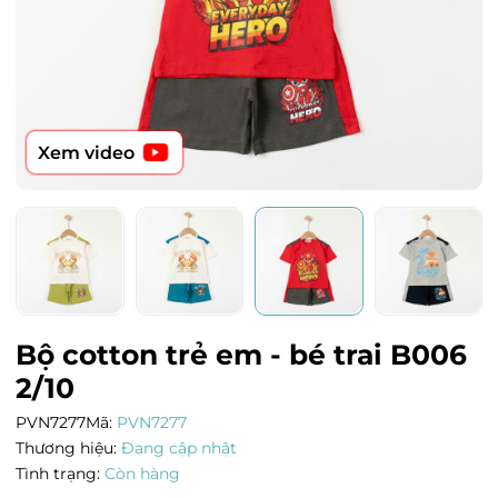
Xem video
Bộ cotton trẻ em - bé trai B006
2/10
PVN7277
Mã:
PVN7277
Thương hiệu:
Đang cập nhật
Tình trạng:
Còn hàng