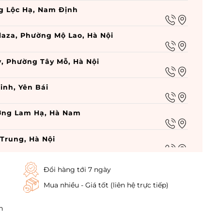
g Lộc Hạ, Nam Định
laza, Phường Mộ Lao, Hà Nội
y, Phường Tây Mỗ, Hà Nội
inh, Yên Bái
ường Lam Hạ, Hà Nam
 Trung, Hà Nội
g Vĩnh Tuy, Hà Nội
Đổi hàng tới 7 ngày
Mua nhiều - Giá tốt (liên hệ trực tiếp)
 Phường Thượng Đình, Hà Nội
h
 Phường Cát Linh, Hà Nội