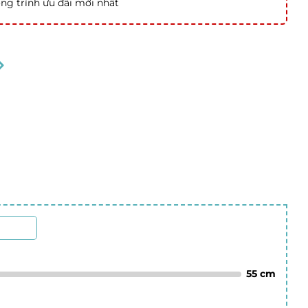
ng trình ưu đãi mới nhất
55
cm