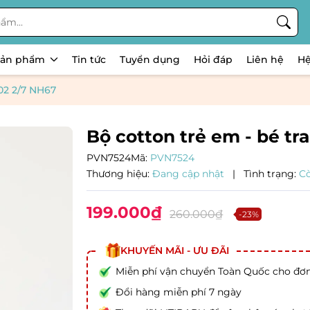
Sản phẩm
Tin tức
Tuyển dụng
Hỏi đáp
Liên hệ
Hệ
002 2/7 NH67
Bộ cotton trẻ em - bé tr
PVN7524
Mã:
PVN7524
Thương hiệu:
Đang cập nhật
|
Tình trạng:
C
199.000₫
260.000₫
-23%
KHUYẾN MÃI - ƯU ĐÃI
Miễn phí vận chuyển Toàn Quốc cho đơ
Đổi hàng miễn phí 7 ngày