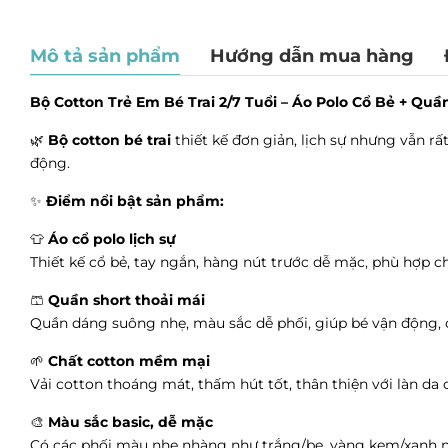
Mô tả sản phẩm
Hướng dẫn mua hàng
Bộ Cotton Trẻ Em Bé Trai 2/7 Tuổi – Áo Polo Cổ Bẻ + Qu
🌿
Bộ cotton bé trai
thiết kế đơn giản, lịch sự nhưng vẫn 
động.
✨
Điểm nổi bật sản phẩm:
👕
Áo cổ polo lịch sự
Thiết kế cổ bẻ, tay ngắn, hàng nút trước dễ mặc, phù hợp ch
🩳
Quần short thoải mái
Quần dáng suông nhẹ, màu sắc dễ phối, giúp bé vận động, 
🌱
Chất cotton mềm mại
Vải cotton thoáng mát, thấm hút tốt, thân thiện với làn da
🎨
Màu sắc basic, dễ mặc
Có các phối màu nhẹ nhàng như trắng/be, vàng kem/xanh na