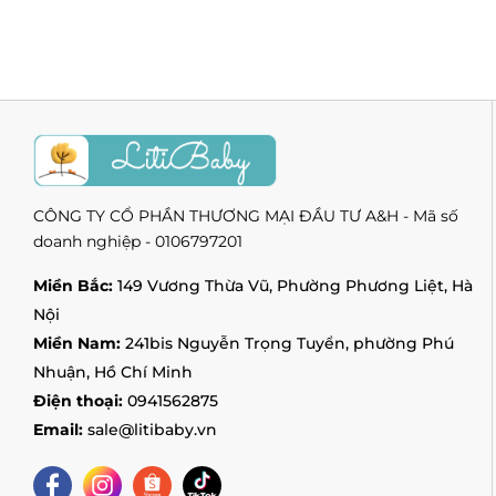
CÔNG TY CỔ PHẦN THƯƠNG MẠI ĐẦU TƯ A&H - Mã số
doanh nghiệp - 0106797201
Miền Bắc:
149 Vương Thừa Vũ, Phường Phương Liệt, Hà
Nội
Miền Nam:
241bis Nguyễn Trọng Tuyển, phường Phú
Nhuận, Hồ Chí Minh
Điện thoại:
0941562875
Email:
sale@litibaby.vn