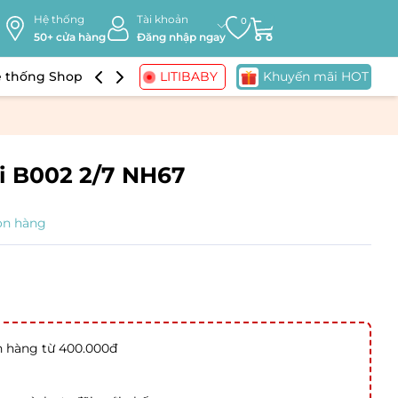
Hệ thống
Tài khoản
0
50+ cửa hàng
Đăng nhập ngay
 thống Shop
Khuyến mãi
LITIBABY
Khuyến mãi HOT
ai B002 2/7 NH67
òn hàng
n hàng từ 400.000đ