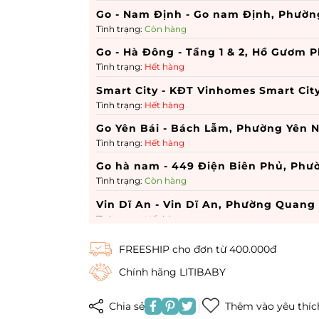
Go - Nam Định - Go nam Định, Phườn
Tình trạng:
Còn hàng
Go - Hà Đông - Tầng 1 & 2, Hồ Gươm P
Tình trạng:
Hết hàng
Smart City - KĐT Vinhomes Smart Cit
Tình trạng:
Hết hàng
Go Yên Bái - Bách Lẫm, Phường Yên N
Tình trạng:
Hết hàng
Go hà nam - 449 Điện Biên Phủ, Ph
Tình trạng:
Còn hàng
Vin Dĩ An - Vin Dĩ An, Phường Quang
Tình trạng:
Hết hàng
Times City - 458 P. Minh Khai, Phườn
FREESHIP cho đơn từ 400.000đ
Tình trạng:
Còn hàng
Chính hãng LITIBABY
Royal City - 72A Đường Nguyễn Trãi,
Tình trạng:
Hết hàng
Chia sẻ
Thêm vào yêu thíc
Vincom 3 tháng 2 - Vincom 3 tháng 2,