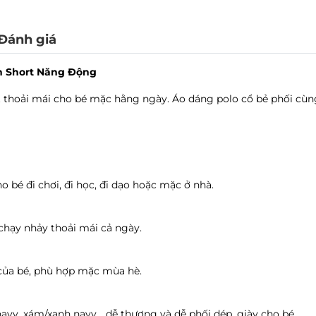
Tình trạng:
Hết hàng
satra - satra, Phường Văn Miếu, Hà Nộ
Đánh giá
Tình trạng:
Hết hàng
ần Short Năng Động
Vin Hải Phòng Imperia - Vin Hải Phò
Tình trạng:
Hết hàng
rất thoải mái cho bé mặc hằng ngày. Áo dáng polo cổ bẻ phối c
Vin Thanh Hóa - 27 Đ. Trần Phú, Phư
Tình trạng:
Hết hàng
Go Hưng yên - 204 Tô Hiệu, Phường L
Tình trạng:
Hết hàng
o bé đi chơi, đi học, đi dạo hoặc mặc ở nhà.
Vin Trần Duy Hưng - 19 Đường Trần 
Tình trạng:
Hết hàng
Ocean Park 3 - Vincom Mega Mall Oce
chạy nhảy thoải mái cả ngày.
Tình trạng:
Hết hàng
Vin Hạ Long - Cột đồng hồ, Phường 
 của bé, phù hợp mặc mùa hè.
Tình trạng:
Hết hàng
Grand Park - 149 Vương Thừa Vũ, Phư
vy, xám/xanh navy… dễ thương và dễ phối dép, giày cho bé.
Tình trạng:
Hết hàng