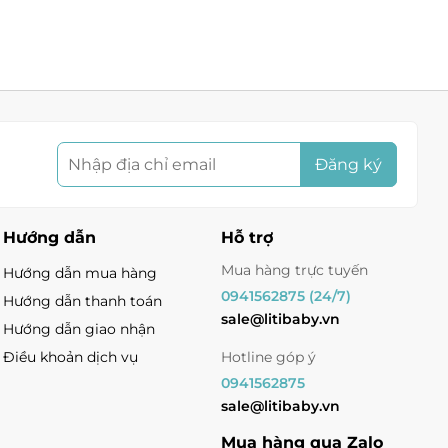
ng Nguyễn Thái Học, Yên Bái
ăn Đồng, Phường Cổ Nhuế 1, Hà Nội
k 1, Xã Kiêu Kỵ, Hà Nội
Đăng ký
 Hùng, Phường Mỹ Đình 1, Hà Nội
Hướng dẫn
Hỗ trợ
g Quang Trung, Phường Quang Trung, Nghệ An
Mua hàng trực tuyến
Hướng dẫn mua hàng
ờng Chi Lăng, Lạng Sơn
0941562875 (24/7)
Hướng dẫn thanh toán
sale@litibaby.vn
Hướng dẫn giao nhận
Điều khoản dịch vụ
Hotline góp ý
0941562875
sale@litibaby.vn
Mua hàng qua Zalo