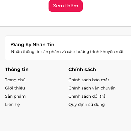
Xem thêm
Vin Yên Bái - 116 Lý Đạo Thành, Phườ
Tình trạng:
Hết hàng
Vin Bắc Từ Liêm - 234 đường Phạm V
Tình trạng:
Còn hàng
Ocean 1 - Vincom Mega Mall Ocean Par
Đăng Ký Nhận Tin
Tình trạng:
Hết hàng
Nhận thông tin sản phẩm và các chương trình khuyến mãi.
Skylake - Vincom Plaza Skylake Phạm
Tình trạng:
Hết hàng
Thông tin
Chính sách
Vin Vinh - Vincom Plaza Vinh, đườn
Tình trạng:
Hết hàng
Trang chủ
Chính sách bảo mật
Vin Lạng Sơn - 2 Trần Hưng Đạo, Phư
Giới thiệu
Chính sách vận chuyển
Tình trạng:
Hết hàng
Sản phẩm
Chính sách đổi trả
Liên hệ
Quy định sử dụng