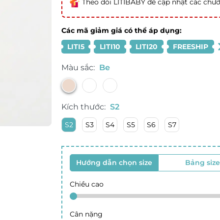
Theo dõi LITIBABY để cập nhật các chươ
Các mã giảm giá có thể áp dụng:
LITI5
LITI10
LITI20
FREESHIP
Màu sắc:
Be
Kích thước:
S2
S2
S3
S4
S5
S6
S7
Hướng dẫn chọn size
Bảng size
Chiều cao
Cân nặng