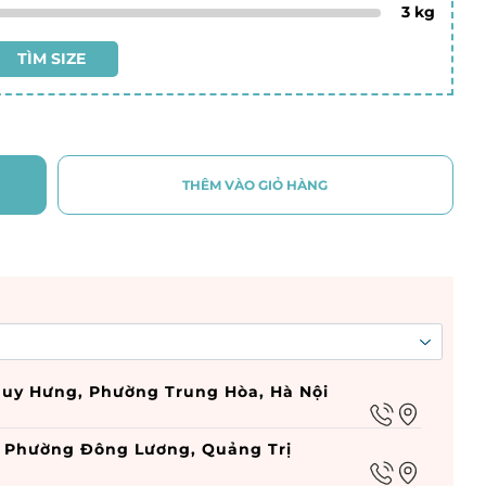
3
kg
TÌM SIZE
THÊM VÀO GIỎ HÀNG
n Duy Hưng, Phường Trung Hòa, Hà Nội
g, Phường Đông Lương, Quảng Trị