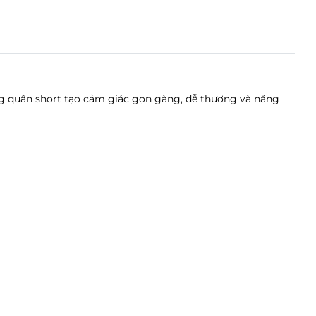
i
ng Imperia, Phường Thượng Lý, Hải Phòng
ùng quần short tạo cảm giác gọn gàng, dễ thương và năng
ờng Điện Biên, Thanh Hóa
ê Lợi, Hưng Yên
Duy Hưng, Phường Trung Hòa, Hà Nội
an City, Xã Nghĩa Trụ, Hưng Yên
Bạch Đằng, Quảng Ninh
ờng Văn Miếu, Hà Nội