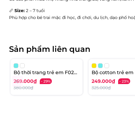
📏
Size:
2 – 7 tuổi
Phù hợp cho bé trai mặc đi học, đi chơi, du lịch, dạo phố ho
Sản phẩm liên quan
Bộ thời trang trẻ em F02
Bộ cotton trẻ em -
2/10 NH73
B001 2/10 PH1136
269.000₫
249.000₫
- 29%
- 23%
380.000₫
325.000₫