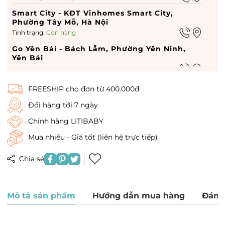
Smart City - KĐT Vinhomes Smart City,
Phường Tây Mỗ, Hà Nội
Tình trạng:
Còn hàng
Go Yên Bái - Bách Lẫm, Phường Yên Ninh,
Yên Bái
Tình trạng:
Còn hàng
Go hà nam - 449 Điện Biên Phủ, Phường Lam
FREESHIP cho đơn từ 400.000đ
Hạ, Hà Nam
Tình trạng:
Hết hàng
Đổi hàng tới 7 ngày
Vin Dĩ An - Vin Dĩ An, Phường Quang Trung,
Chính hãng LITIBABY
Hà Nội
Mua nhiều - Giá tốt (liên hệ trực tiếp)
Tình trạng:
Còn hàng
Times City - 458 P. Minh Khai, Phường Vĩnh
Chia sẻ
Tuy, Hà Nội
Tình trạng:
Hết hàng
Royal City - 72A Đường Nguyễn Trãi, Phường
Mô tả sản phẩm
Hướng dẫn mua hàng
Đánh
Thượng Đình, Hà Nội
Tình trạng:
Còn hàng