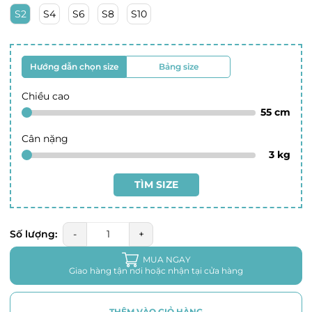
S2
S4
S6
S8
S10
Hướng dẫn chọn size
Bảng size
Chiều cao
55
cm
Cân nặng
3
kg
TÌM SIZE
Số lượng:
-
+
MUA NGAY
Giao hàng tận nơi hoặc nhận tại cửa hàng
THÊM VÀO GIỎ HÀNG