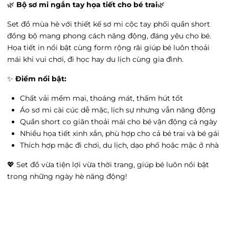
Vincom 3 tháng 2 - Vincom 3 tháng 2,
🌿
Bộ sơ mi ngắn tay họa tiết cho bé trai
🌿
Phường Cát Linh, Hà Nội
Tình trạng:
Hết hàng
Set đồ mùa hè với thiết kế sơ mi cộc tay phối quần short
đồng bộ mang phong cách năng động, đáng yêu cho bé.
satra - satra, Phường Văn Miếu, Hà Nội
Họa tiết in nổi bật cùng form rộng rãi giúp bé luôn thoải
Tình trạng:
Còn hàng
mái khi vui chơi, đi học hay du lịch cùng gia đình.
Vin Hải Phòng Imperia - Vin Hải Phòng
Imperia, Phường Thượng Lý, Hải Phòng
✨
Điểm nổi bật:
Tình trạng:
Hết hàng
Chất vải mềm mại, thoáng mát, thấm hút tốt
Vin Thanh Hóa - 27 Đ. Trần Phú, Phường Điện
Áo sơ mi cài cúc dễ mặc, lịch sự nhưng vẫn năng động
Biên, Thanh Hóa
Quần short co giãn thoải mái cho bé vận động cả ngày
Tình trạng:
Hết hàng
Nhiều họa tiết xinh xắn, phù hợp cho cả bé trai và bé gái
Go Hưng yên - 204 Tô Hiệu, Phường Lê Lợi,
Thích hợp mặc đi chơi, du lịch, dạo phố hoặc mặc ở nhà
Hưng Yên
Tình trạng:
Hết hàng
💖 Set đồ vừa tiện lợi vừa thời trang, giúp bé luôn nổi bật
trong những ngày hè năng động!
Vin Trần Duy Hưng - 19 Đường Trần Duy
Hưng, Phường Trung Hòa, Hà Nội
Tình trạng:
Hết hàng
Ocean Park 3 - Vincom Mega Mall Ocean City,
Xã Nghĩa Trụ, Hưng Yên