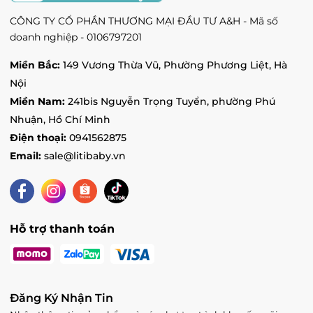
LITIBABY - Vincom Hà Tĩnh - Ngã tư đường
CÔNG TY CỔ PHẦN THƯƠNG MẠI ĐẦU TƯ A&H - Mã số
Hà Huy Tập, Phường Hà Huy Tập, Hà Tĩnh
doanh nghiệp - 0106797201
Tình trạng:
Hết hàng
Vin Việt Trì - 2 đường Hùng Vương, Phường
Miền Bắc:
149 Vương Thừa Vũ, Phường Phương Liệt, Hà
Tiên Cát, Phú Thọ
Nội
Tình trạng:
Còn hàng
Miền Nam:
241bis Nguyễn Trọng Tuyển, phường Phú
Vincom Tuyen Quang - 260 đường Quang
Nhuận, Hồ Chí Minh
Trung, Phường Phan Thiết, Tuyên Quang
Điện thoại:
0941562875
Tình trạng:
Hết hàng
Email:
sale@litibaby.vn
Vin Vũ Yên - Vincom Mega Mall Royal Island,
Xã Thủy Triều, Hải Phòng
Tình trạng:
Hết hàng
Vin Yên Bái - 116 Lý Đạo Thành, Phường
Nguyễn Thái Học, Yên Bái
Hỗ trợ thanh toán
Tình trạng:
Hết hàng
Vin Bắc Từ Liêm - 234 đường Phạm Văn
Đồng, Phường Cổ Nhuế 1, Hà Nội
Tình trạng:
Hết hàng
Đăng Ký Nhận Tin