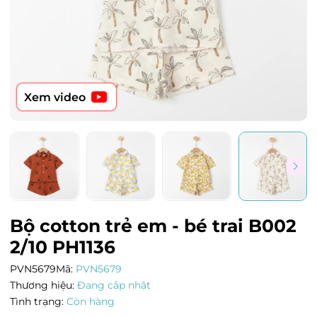
Xem video
Bộ cotton trẻ em - bé trai B002
2/10 PH1136
PVN5679
Mã:
PVN5679
Thương hiệu:
Đang cập nhật
Tình trạng:
Còn hàng