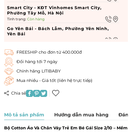
Smart City - KĐT Vinhomes Smart City,
Phường Tây Mỗ, Hà Nội
Tình trạng:
Còn hàng
Go Yên Bái - Bách Lẫm, Phường Yên Ninh,
Yên Bái
Tình trạng:
Còn hàng
Go hà nam - 449 Điện Biên Phủ, Phường Lam
FREESHIP cho đơn từ 400.000đ
Hạ, Hà Nam
Tình trạng:
Còn hàng
Đổi hàng tới 7 ngày
Vin Dĩ An - Vin Dĩ An, Phường Quang Trung,
Chính hãng LITIBABY
Hà Nội
Mua nhiều - Giá tốt (liên hệ trực tiếp)
Tình trạng:
Hết hàng
Times City - 458 P. Minh Khai, Phường Vĩnh
Chia sẻ
Tuy, Hà Nội
Tình trạng:
Còn hàng
Royal City - 72A Đường Nguyễn Trãi, Phường
Mô tả sản phẩm
Hướng dẫn mua hàng
Đánh
Thượng Đình, Hà Nội
Tình trạng:
Còn hàng
Bộ Cotton Áo Và Chân Váy Trẻ Em Bé Gái Size 2/10 – Mềm