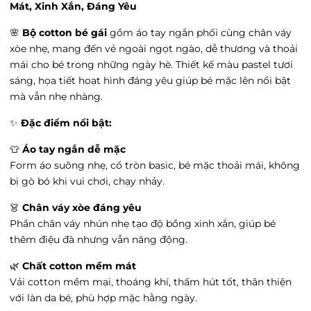
Vincom 3 tháng 2 - Vincom 3 tháng 2,
Mát, Xinh Xắn, Đáng Yêu
Phường Cát Linh, Hà Nội
Tình trạng:
Hết hàng
🌸
Bộ cotton bé gái
gồm áo tay ngắn phối cùng chân váy
xòe nhẹ, mang đến vẻ ngoài ngọt ngào, dễ thương và thoải
satra - satra, Phường Văn Miếu, Hà Nội
mái cho bé trong những ngày hè. Thiết kế màu pastel tươi
Tình trạng:
Hết hàng
sáng, họa tiết hoạt hình đáng yêu giúp bé mặc lên nổi bật
Vin Hải Phòng Imperia - Vin Hải Phòng
mà vẫn nhẹ nhàng.
Imperia, Phường Thượng Lý, Hải Phòng
Tình trạng:
Hết hàng
✨
Đặc điểm nổi bật:
Vin Thanh Hóa - 27 Đ. Trần Phú, Phường Điện
👕
Áo tay ngắn dễ mặc
Biên, Thanh Hóa
Form áo suông nhẹ, cổ tròn basic, bé mặc thoải mái, không
Tình trạng:
Hết hàng
bị gò bó khi vui chơi, chạy nhảy.
Go Hưng yên - 204 Tô Hiệu, Phường Lê Lợi,
Hưng Yên
👗
Chân váy xòe đáng yêu
Tình trạng:
Còn hàng
Phần chân váy nhún nhẹ tạo độ bồng xinh xắn, giúp bé
thêm điệu đà nhưng vẫn năng động.
Vin Trần Duy Hưng - 19 Đường Trần Duy
Hưng, Phường Trung Hòa, Hà Nội
🌿
Chất cotton mềm mát
Tình trạng:
Còn hàng
Vải cotton mềm mại, thoáng khí, thấm hút tốt, thân thiện
Ocean Park 3 - Vincom Mega Mall Ocean City,
với làn da bé, phù hợp mặc hằng ngày.
Xã Nghĩa Trụ, Hưng Yên