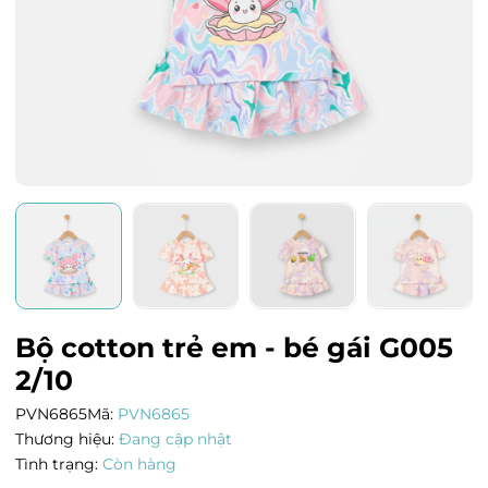
Bộ cotton trẻ em - bé gái G005
2/10
PVN6865
Mã:
PVN6865
Thương hiệu:
Đang cập nhật
Tình trạng:
Còn hàng