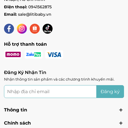
Ocean 1 - Vincom Mega Mall Ocean Park 1, Xã
Kiêu Kỵ, Hà Nội
Điện thoại:
0941562875
Tình trạng:
Còn hàng
Email:
sale@litibaby.vn
Skylake - Vincom Plaza Skylake Phạm Hùng,
Phường Mỹ Đình 1, Hà Nội
Tình trạng:
Còn hàng
Vin Vinh - Vincom Plaza Vinh, đường Quang
Hỗ trợ thanh toán
Trung, Phường Quang Trung, Nghệ An
Tình trạng:
Hết hàng
Vin Lạng Sơn - 2 Trần Hưng Đạo, Phường Chi
Lăng, Lạng Sơn
Đăng Ký Nhận Tin
Tình trạng:
Hết hàng
Nhận thông tin sản phẩm và các chương trình khuyến mãi.
Đăng ký
Thông tin
Chính sách