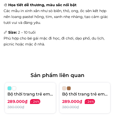
Tình trạng:
Còn hàng
🎨
Họa tiết dễ thương, màu sắc nổi bật
Vin Hạ Long - Cột đồng hồ, Phường Bạch
Các mẫu in xinh xắn như sò biển, thỏ, ong, ốc sên kết hợp
Đằng, Quảng Ninh
nền loang pastel hồng, tím, xanh nhẹ nhàng, tạo cảm giác
Tình trạng:
Hết hàng
tươi vui và đáng yêu.
Grand Park - 149 Vương Thừa Vũ, Phường
📏
Size:
2 – 10 tuổi
Văn Miếu, Hà Nội
Phù hợp cho bé gái mặc đi học, đi chơi, dạo phố, du lịch,
Tình trạng:
Hết hàng
picnic hoặc mặc ở nhà.
Vin Hoà Bình - 332 Cù Chính Lan, Phường
Đồng Tiến, Hòa Bình
Tình trạng:
Hết hàng
Big C Thăng Long - 222 đường Trần Duy
Hưng, Phường Trung Hòa, Hà Nội
Sản phẩm liên quan
Tình trạng:
Còn hàng
Litibaby Phạm Ngọc Thạch - 2 Phạm Ngọc
Thạch, Phường Kim Liên, Hà Nội
Bộ thời trang trẻ em -
Bộ thời trang trẻ em -
Tình trạng:
Còn hàng
F01 4/12 VT39 AH107
F01 4/12 VT37 AH104
289.000₫
289.000₫
- 24%
- 24%
Vin Đà Nẵng - Số 910A Ngô Quyền, Phường
An Hải Bắc, Đà Nẵng
380.000₫
380.000₫
Tình trạng:
Còn hàng