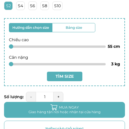
S2
S4
S6
S8
S10
Hướng dẫn chọn size
Bảng size
Chiều cao
55
cm
Cân nặng
3
kg
TÌM SIZE
Số lượng:
-
+
MUA NGAY
Giao hàng tận nơi hoặc nhận tại cửa hàng
THÊM VÀO GIỎ HÀNG