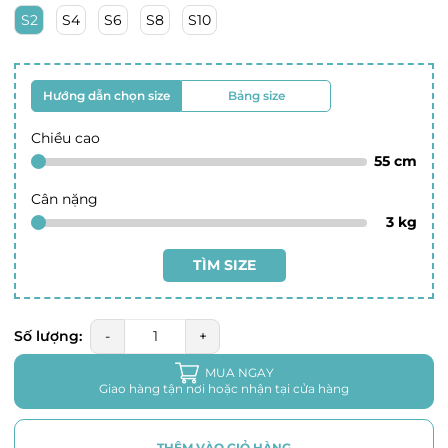
S2
S4
S6
S8
S10
Hướng dẫn chọn size
Bảng size
Chiều cao
55
cm
Cân nặng
3
kg
TÌM SIZE
Số lượng:
-
+
MUA NGAY
Giao hàng tận nơi hoặc nhận tại cửa hàng
THÊM VÀO GIỎ HÀNG