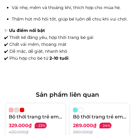
Tình trạng:
Còn hàng
Vải nhẹ, mềm và thoáng khí, thích hợp cho mùa hè.
Vin Hạ Long - Cột đồng hồ, Phường Bạch
Đằng, Quảng Ninh
Thấm hút mồ hôi tốt, giúp bé luôn dễ chịu khi vui chơi.
Tình trạng:
Còn hàng
✨
Ưu điểm nổi bật
Grand Park - 149 Vương Thừa Vũ, Phường
✔️ Thiết kế đáng yêu, hợp thời trang bé gái
Văn Miếu, Hà Nội
✔️ Chất vải mềm, thoáng mát
Tình trạng:
Hết hàng
✔️ Dễ mặc, dễ giặt, nhanh khô
Vin Hoà Bình - 332 Cù Chính Lan, Phường
✔️ Phù hợp cho bé từ
2–10 tuổi
Đồng Tiến, Hòa Bình
Tình trạng:
Hết hàng
Big C Thăng Long - 222 đường Trần Duy
Hưng, Phường Trung Hòa, Hà Nội
Tình trạng:
Hết hàng
Sản phẩm liên quan
Litibaby Phạm Ngọc Thạch - 2 Phạm Ngọc
Thạch, Phường Kim Liên, Hà Nội
Tình trạng:
Hết hàng
Bộ thời trang trẻ em -
Bộ thời trang trẻ em -
Vin Đà Nẵng - Số 910A Ngô Quyền, Phường
F03 VT06 2/6
F01 4/12 VT39 AH107
An Hải Bắc, Đà Nẵng
329.000₫
289.000₫
- 23%
- 24%
Tình trạng:
Hết hàng
430.000₫
380.000₫