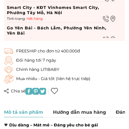
Smart City - KĐT Vinhomes Smart City,
Phường Tây Mỗ, Hà Nội
Tình trạng:
Hết hàng
Go Yên Bái - Bách Lẫm, Phường Yên Ninh,
Yên Bái
Tình trạng:
Hết hàng
Go hà nam - 449 Điện Biên Phủ, Phường Lam
FREESHIP cho đơn từ 400.000đ
Hạ, Hà Nam
Tình trạng:
Hết hàng
Đổi hàng tới 7 ngày
Vin Dĩ An - Vin Dĩ An, Phường Quang Trung,
Chính hãng LITIBABY
Hà Nội
Mua nhiều - Giá tốt (liên hệ trực tiếp)
Tình trạng:
Hết hàng
Times City - 458 P. Minh Khai, Phường Vĩnh
Chia sẻ
Tuy, Hà Nội
Tình trạng:
Hết hàng
Royal City - 72A Đường Nguyễn Trãi, Phường
Mô tả sản phẩm
Hướng dẫn mua hàng
Đánh
Thượng Đình, Hà Nội
Tình trạng:
Hết hàng
💗
Dịu dàng – Mát mẻ – Đáng yêu cho bé gái