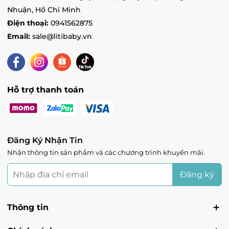
Ocean 1 - Vincom Mega Mall Ocean Park 1, Xã
Kiêu Kỵ, Hà Nội
Nhuận, Hồ Chí Minh
Tình trạng:
Còn hàng
Điện thoại:
0941562875
Email:
sale@litibaby.vn
Skylake - Vincom Plaza Skylake Phạm Hùng,
Phường Mỹ Đình 1, Hà Nội
Tình trạng:
Hết hàng
Vin Vinh - Vincom Plaza Vinh, đường Quang
Trung, Phường Quang Trung, Nghệ An
Hỗ trợ thanh toán
Tình trạng:
Hết hàng
Vin Lạng Sơn - 2 Trần Hưng Đạo, Phường Chi
Lăng, Lạng Sơn
Tình trạng:
Còn hàng
Đăng Ký Nhận Tin
Nhận thông tin sản phẩm và các chương trình khuyến mãi.
Đăng ký
Thông tin