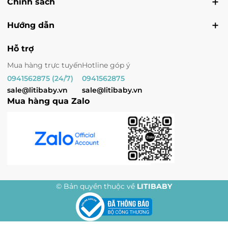
Chính sách
Hướng dẫn
Hỗ trợ
Mua hàng trực tuyến
Hotline góp ý
0941562875 (24/7)
0941562875
sale@litibaby.vn
sale@litibaby.vn
Mua hàng qua Zalo
© Bản quyền thuộc về
LITIBABY