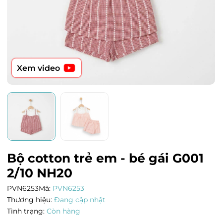
Xem video
Bộ cotton trẻ em - bé gái G001
2/10 NH20
PVN6253
Mã:
PVN6253
Thương hiệu:
Đang cập nhật
Tình trạng:
Còn hàng