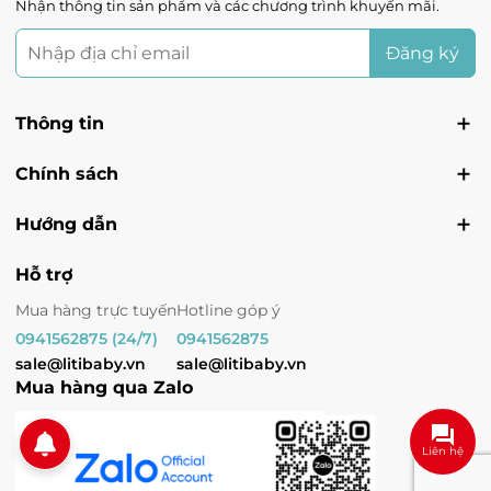
Nhận thông tin sản phẩm và các chương trình khuyến mãi.
Tình trạng:
Hết hàng
Vin Vinh - Vincom Plaza Vinh, đường Quang
Đăng ký
Trung, Phường Quang Trung, Nghệ An
Tình trạng:
Hết hàng
Thông tin
Vin Lạng Sơn - 2 Trần Hưng Đạo, Phường Chi
Lăng, Lạng Sơn
Tình trạng:
Hết hàng
Chính sách
Hướng dẫn
Hỗ trợ
Mua hàng trực tuyến
Hotline góp ý
0941562875 (24/7)
0941562875
sale@litibaby.vn
sale@litibaby.vn
Mua hàng qua Zalo
Liên hệ