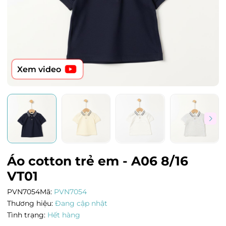
Xem video
Áo cotton trẻ em - A06 8/16
VT01
PVN7054
Mã:
PVN7054
Thương hiệu:
Đang cập nhật
Tình trạng:
Hết hàng