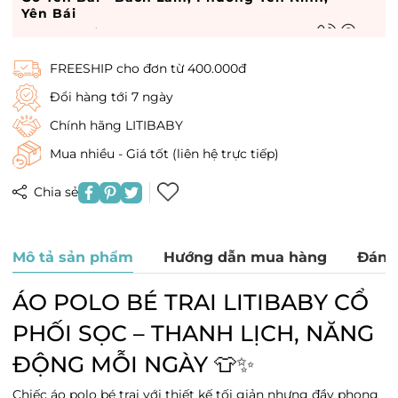
Yên Bái
Tình trạng:
Hết hàng
Go hà nam - 449 Điện Biên Phủ, Phường Lam
FREESHIP cho đơn từ 400.000đ
Hạ, Hà Nam
Tình trạng:
Hết hàng
Đổi hàng tới 7 ngày
Vin Dĩ An - Vin Dĩ An, Phường Quang Trung,
Chính hãng LITIBABY
Hà Nội
Mua nhiều - Giá tốt (liên hệ trực tiếp)
Tình trạng:
Hết hàng
Times City - 458 P. Minh Khai, Phường Vĩnh
Chia sẻ
Tuy, Hà Nội
Tình trạng:
Hết hàng
Royal City - 72A Đường Nguyễn Trãi, Phường
Mô tả sản phẩm
Hướng dẫn mua hàng
Đánh
Thượng Đình, Hà Nội
Tình trạng:
Hết hàng
ÁO POLO BÉ TRAI LITIBABY CỔ
Vincom 3 tháng 2 - Vincom 3 tháng 2,
PHỐI SỌC – THANH LỊCH, NĂNG
Phường Cát Linh, Hà Nội
Tình trạng:
Hết hàng
ĐỘNG MỖI NGÀY 👕✨
satra - satra, Phường Văn Miếu, Hà Nội
Chiếc áo polo bé trai với thiết kế tối giản nhưng đầy phong
Tình trạng:
Hết hàng