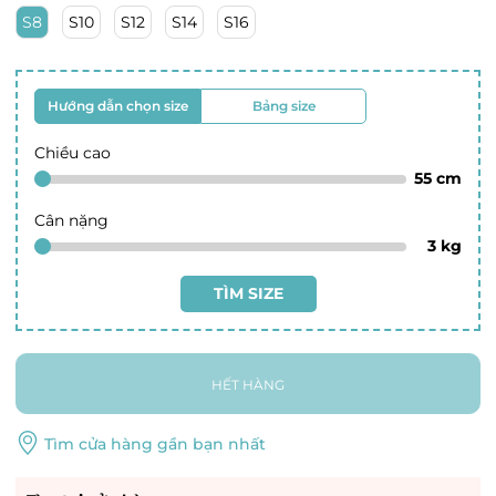
S8
S10
S12
S14
S16
Hướng dẫn chọn size
Bảng size
Chiều cao
55
cm
Cân nặng
3
kg
TÌM SIZE
HẾT HÀNG
Tìm cửa hàng gần bạn nhất