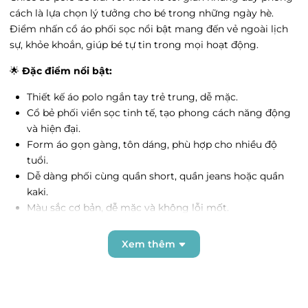
cách là lựa chọn lý tưởng cho bé trong những ngày hè.
Vin Hải Phòng Imperia - Vin Hải Phòng
Điểm nhấn cổ áo phối sọc nổi bật mang đến vẻ ngoài lịch
Imperia, Phường Thượng Lý, Hải Phòng
sự, khỏe khoắn, giúp bé tự tin trong mọi hoạt động.
Tình trạng:
Hết hàng
Vin Thanh Hóa - 27 Đ. Trần Phú, Phường Điện
🌟
Đặc điểm nổi bật:
Biên, Thanh Hóa
Thiết kế áo polo ngắn tay trẻ trung, dễ mặc.
Tình trạng:
Hết hàng
Cổ bẻ phối viền sọc tinh tế, tạo phong cách năng động
Go Hưng yên - 204 Tô Hiệu, Phường Lê Lợi,
và hiện đại.
Hưng Yên
Form áo gọn gàng, tôn dáng, phù hợp cho nhiều độ
Tình trạng:
Hết hàng
tuổi.
Vin Trần Duy Hưng - 19 Đường Trần Duy
Dễ dàng phối cùng quần short, quần jeans hoặc quần
Hưng, Phường Trung Hòa, Hà Nội
kaki.
Tình trạng:
Hết hàng
Màu sắc cơ bản, dễ mặc và không lỗi mốt.
Ocean Park 3 - Vincom Mega Mall Ocean City,
Xã Nghĩa Trụ, Hưng Yên
🌿
Chất liệu:
Xem thêm
Tình trạng:
Hết hàng
Vải cotton mềm mại, co giãn nhẹ.
Vin Hạ Long - Cột đồng hồ, Phường Bạch
Thấm hút mồ hôi tốt, thoáng mát, giúp bé luôn dễ chịu
Đằng, Quảng Ninh
khi vận động.
Tình trạng:
Hết hàng