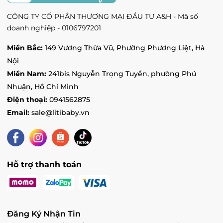
Tiên Cát, Phú Thọ
Tình trạng:
Hết hàng
CÔNG TY CỔ PHẦN THƯƠNG MẠI ĐẦU TƯ A&H - Mã số
doanh nghiệp - 0106797201
Vincom Tuyen Quang - 260 đường Quang
Trung, Phường Phan Thiết, Tuyên Quang
Miền Bắc:
149 Vương Thừa Vũ, Phường Phương Liệt, Hà
Tình trạng:
Hết hàng
Nội
Vin Vũ Yên - Vincom Mega Mall Royal Island,
Miền Nam:
241bis Nguyễn Trọng Tuyển, phường Phú
Xã Thủy Triều, Hải Phòng
Nhuận, Hồ Chí Minh
Tình trạng:
Hết hàng
Điện thoại:
0941562875
Vin Yên Bái - 116 Lý Đạo Thành, Phường
Nguyễn Thái Học, Yên Bái
Email:
sale@litibaby.vn
Tình trạng:
Hết hàng
Vin Bắc Từ Liêm - 234 đường Phạm Văn
Đồng, Phường Cổ Nhuế 1, Hà Nội
Tình trạng:
Hết hàng
Hỗ trợ thanh toán
Ocean 1 - Vincom Mega Mall Ocean Park 1, Xã
Kiêu Kỵ, Hà Nội
Tình trạng:
Hết hàng
Skylake - Vincom Plaza Skylake Phạm Hùng,
Đăng Ký Nhận Tin
Phường Mỹ Đình 1, Hà Nội