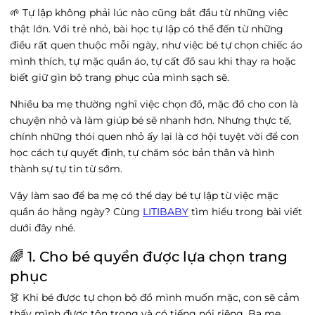
🌱 Tự lập không phải lúc nào cũng bắt đầu từ những việc
thật lớn. Với trẻ nhỏ, bài học tự lập có thể đến từ những
điều rất quen thuộc mỗi ngày, như việc bé tự chọn chiếc áo
mình thích, tự mặc quần áo, tự cất đồ sau khi thay ra hoặc
biết giữ gìn bộ trang phục của mình sạch sẽ.
Nhiều ba mẹ thường nghĩ việc chọn đồ, mặc đồ cho con là
chuyện nhỏ và làm giúp bé sẽ nhanh hơn. Nhưng thực tế,
chính những thói quen nhỏ ấy lại là cơ hội tuyệt vời để con
học cách tự quyết định, tự chăm sóc bản thân và hình
thành sự tự tin từ sớm.
Vậy làm sao để ba mẹ có thể dạy bé tự lập từ việc mặc
quần áo hằng ngày? Cùng
LITIBABY
tìm hiểu trong bài viết
dưới đây nhé.
🌈 1. Cho bé quyền được lựa chọn trang
phục
👗 Khi bé được tự chọn bộ đồ mình muốn mặc, con sẽ cảm
thấy mình được tôn trọng và có tiếng nói riêng. Ba mẹ