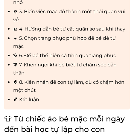
nhỏ
🎀 3. Biến việc mặc đồ thành một thói quen vui
vẻ
🧺 4. Hướng dẫn bé tự cất quần áo sau khi thay
👦 5. Chọn trang phục phù hợp để bé dễ tự
mặc
🌸 6. Để bé thể hiện cá tính qua trang phục
🧡 7. Khen ngợi khi bé biết tự chăm sóc bản
thân
🌟 8. Kiên nhẫn để con tự làm, dù có chậm hơn
một chút
💕 Kết luận
👕 Từ chiếc áo bé mặc mỗi ngày
đến bài học tự lập cho con