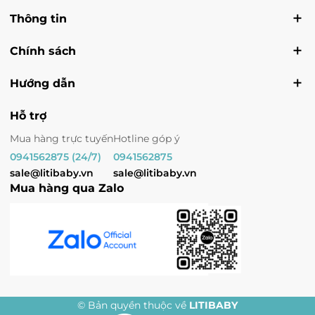
Thông tin
Chính sách
Hướng dẫn
Hỗ trợ
Mua hàng trực tuyến
Hotline góp ý
0941562875 (24/7)
0941562875
sale@litibaby.vn
sale@litibaby.vn
Mua hàng qua Zalo
© Bản quyền thuộc về
LITIBABY