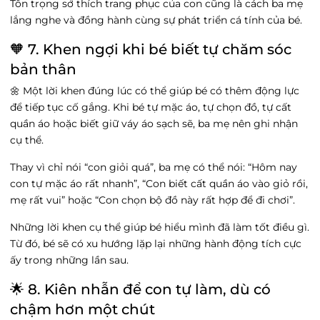
Tôn trọng sở thích trang phục của con cũng là cách ba mẹ
lắng nghe và đồng hành cùng sự phát triển cá tính của bé.
🧡 7. Khen ngợi khi bé biết tự chăm sóc
bản thân
🌼 Một lời khen đúng lúc có thể giúp bé có thêm động lực
để tiếp tục cố gắng. Khi bé tự mặc áo, tự chọn đồ, tự cất
quần áo hoặc biết giữ váy áo sạch sẽ, ba mẹ nên ghi nhận
cụ thể.
Thay vì chỉ nói “con giỏi quá”, ba mẹ có thể nói: “Hôm nay
con tự mặc áo rất nhanh”, “Con biết cất quần áo vào giỏ rồi,
mẹ rất vui” hoặc “Con chọn bộ đồ này rất hợp để đi chơi”.
Những lời khen cụ thể giúp bé hiểu mình đã làm tốt điều gì.
Từ đó, bé sẽ có xu hướng lặp lại những hành động tích cực
ấy trong những lần sau.
🌟 8. Kiên nhẫn để con tự làm, dù có
chậm hơn một chút