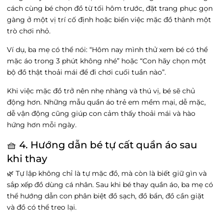
cách cùng bé chọn đồ từ tối hôm trước, đặt trang phục gọn
gàng ở một vị trí cố định hoặc biến việc mặc đồ thành một
trò chơi nhỏ.
Ví dụ, ba mẹ có thể nói: “Hôm nay mình thử xem bé có thể
mặc áo trong 3 phút không nhé” hoặc “Con hãy chọn một
bộ đồ thật thoải mái để đi chơi cuối tuần nào”.
Khi việc mặc đồ trở nên nhẹ nhàng và thú vị, bé sẽ chủ
động hơn. Những mẫu quần áo trẻ em mềm mại, dễ mặc,
dễ vận động cũng giúp con cảm thấy thoải mái và hào
hứng hơn mỗi ngày.
🧺 4. Hướng dẫn bé tự cất quần áo sau
khi thay
🌿 Tự lập không chỉ là tự mặc đồ, mà còn là biết giữ gìn và
sắp xếp đồ dùng cá nhân. Sau khi bé thay quần áo, ba mẹ có
thể hướng dẫn con phân biệt đồ sạch, đồ bẩn, đồ cần giặt
và đồ có thể treo lại.