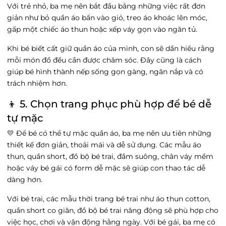
Với trẻ nhỏ, ba mẹ nên bắt đầu bằng những việc rất đơn
giản như bỏ quần áo bẩn vào giỏ, treo áo khoác lên móc,
gấp một chiếc áo thun hoặc xếp váy gọn vào ngăn tủ.
Khi bé biết cất giữ quần áo của mình, con sẽ dần hiểu rằng
mỗi món đồ đều cần được chăm sóc. Đây cũng là cách
giúp bé hình thành nếp sống gọn gàng, ngăn nắp và có
trách nhiệm hơn.
👦 5. Chọn trang phục phù hợp để bé dễ
tự mặc
💛 Để bé có thể tự mặc quần áo, ba mẹ nên ưu tiên những
thiết kế đơn giản, thoải mái và dễ sử dụng. Các mẫu áo
thun, quần short, đồ bộ bé trai, đầm suông, chân váy mềm
hoặc váy bé gái có form dễ mặc sẽ giúp con thao tác dễ
dàng hơn.
Với bé trai, các mẫu thời trang bé trai như áo thun cotton,
quần short co giãn, đồ bộ bé trai năng động sẽ phù hợp cho
việc học, chơi và vận động hằng ngày. Với bé gái, ba mẹ có