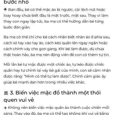
bước nhỏ
🌟 Ban đầu, bé có thể mặc áo bị ngược, cài lệch nút hoặc
loay hoay chưa biết đâu là mặt trước, mặt sau. Thay vì làm
thay con ngay lập tức, ba mẹ có thể hướng dẫn bé từng
bước đơn giản.
Ba mẹ có thể chỉ cho bé cách nhận biết nhãn áo ở phía sau,
cách xỏ tay vào tay áo, cách kéo quần lên ngay ngắn hoặc
cách chỉnh váy cho gọn gàng. Khi bé làm được, dù chưa
thật hoàn hảo, ba mẹ nên động viên để con có thêm tự tin.
Mỗi lần bé tự mặc được một chiếc áo, tự kéo được chiếc
quần hay tự chỉnh lại váy bé gái của mình, con sẽ cảm nhận
được rằng: “Mình có thể tự làm được”. Chính cảm giác ấy
giúp bé mạnh dạn hơn trong nhiều việc khác.
🎀 3. Biến việc mặc đồ thành một thói
quen vui vẻ
☀️ Không nên biến việc mặc quần áo thành cuộc chiến mỗi
sáng. Thay vào đó, ba mẹ có thể tạo không khí vui vẻ bằng