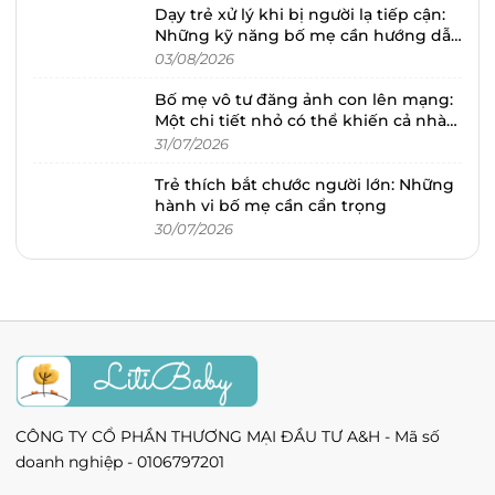
Dạy trẻ xử lý khi bị người lạ tiếp cận:
Những kỹ năng bố mẹ cần hướng dẫn
sớm
03/08/2026
Bố mẹ vô tư đăng ảnh con lên mạng:
Một chi tiết nhỏ có thể khiến cả nhà
hối hận
31/07/2026
Trẻ thích bắt chước người lớn: Những
hành vi bố mẹ cần cẩn trọng
30/07/2026
CÔNG TY CỔ PHẦN THƯƠNG MẠI ĐẦU TƯ A&H - Mã số
doanh nghiệp - 0106797201