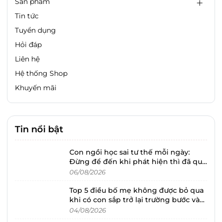
Sản phẩm
Tin tức
Tuyển dụng
Hỏi đáp
Liên hệ
Hệ thống Shop
Khuyến mãi
Tin nổi bật
Con ngồi học sai tư thế mỗi ngày:
Đừng để đến khi phát hiện thì đã quá
muộn!
06/08/2026
Top 5 điều bố mẹ không được bỏ qua
khi có con sắp trở lại trường bước vào
năm học mới
04/08/2026