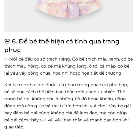
🌸 6. Để bé thể hiện cá tính qua trang
phục
✨ Mỗi bé đều có sở thích riêng. Có bé thích màu xanh, có bé
thích màu hồng, có bé mê khủng long, ô tô, cá mập, có bé
lại yêu váy công chúa, hoa nhí hoặc họa tiết dễ thương.
Khi ba mẹ cho con được lựa chọn trong phạm vi phù hợp,
bé sẽ học cách thể hiện bản thân một cách tự nhiên. Thời
trang bé trai không chỉ là những bộ đồ khỏe khoắn, năng
động mà còn giúp bé trai tự tin hơn khi vui chơi. Váy bé gái
hay đầm bé gái cũng không chỉ để làm đẹp, mà còn giúp
bé gái cảm thấy vui vẻ, yêu bản thân và mạnh dạn hơn khi
giao tiếp.