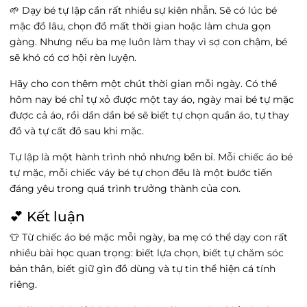
🌱 Dạy bé tự lập cần rất nhiều sự kiên nhẫn. Sẽ có lúc bé
mặc đồ lâu, chọn đồ mất thời gian hoặc làm chưa gọn
gàng. Nhưng nếu ba mẹ luôn làm thay vì sợ con chậm, bé
sẽ khó có cơ hội rèn luyện.
Hãy cho con thêm một chút thời gian mỗi ngày. Có thể
hôm nay bé chỉ tự xỏ được một tay áo, ngày mai bé tự mặc
được cả áo, rồi dần dần bé sẽ biết tự chọn quần áo, tự thay
đồ và tự cất đồ sau khi mặc.
Tự lập là một hành trình nhỏ nhưng bền bỉ. Mỗi chiếc áo bé
tự mặc, mỗi chiếc váy bé tự chọn đều là một bước tiến
đáng yêu trong quá trình trưởng thành của con.
💕 Kết luận
👕 Từ chiếc áo bé mặc mỗi ngày, ba mẹ có thể dạy con rất
nhiều bài học quan trọng: biết lựa chọn, biết tự chăm sóc
bản thân, biết giữ gìn đồ dùng và tự tin thể hiện cá tính
riêng.