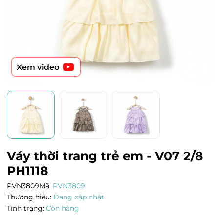
Xem video
Váy thời trang trẻ em - V07 2/8
PH1118
PVN3809
Mã:
PVN3809
Thương hiệu:
Đang cập nhật
Tình trạng:
Còn hàng