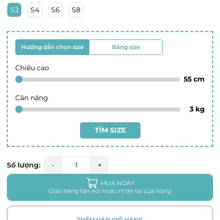
S2
S4
S6
S8
Hướng dẫn chọn size
Bảng size
Chiều cao
55
cm
Cân nặng
3
kg
TÌM SIZE
Số lượng:
-
+
MUA NGAY
Giao hàng tận nơi hoặc nhận tại cửa hàng
THÊM VÀO GIỎ HÀNG