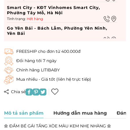
Smart City - KĐT Vinhomes Smart City,
Phường Tây Mỗ, Hà Nội
Tình trạng:
Hết hàng
Go Yên Bái - Bách Lẫm, Phường Yên Ninh,
Yên Bái
Tình trạng:
Còn hàng
Go hà nam - 449 Điện Biên Phủ, Phường Lam
FREESHIP cho đơn từ 400.000đ
Hạ, Hà Nam
Tình trạng:
Còn hàng
Đổi hàng tới 7 ngày
Vin Dĩ An - Vin Dĩ An, Phường Quang Trung,
Chính hãng LITIBABY
Hà Nội
Mua nhiều - Giá tốt (liên hệ trực tiếp)
Tình trạng:
Hết hàng
Times City - 458 P. Minh Khai, Phường Vĩnh
Chia sẻ
Tuy, Hà Nội
Tình trạng:
Hết hàng
Royal City - 72A Đường Nguyễn Trãi, Phường
Mô tả sản phẩm
Hướng dẫn mua hàng
Đánh
Thượng Đình, Hà Nội
Tình trạng:
Hết hàng
🌼 ĐẦM BÉ GÁI TẦNG XÒE MÀU KEM NHẸ NHÀNG 🌼