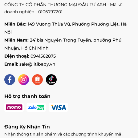
CÔNG TY CỔ PHẦN THƯƠNG MẠI ĐẦU TƯ A&H - Mã số
LITIBABY - Vincom Hà Tĩnh - Ngã tư đường
doanh nghiệp - 0106797201
Hà Huy Tập, Phường Hà Huy Tập, Hà Tĩnh
Tình trạng:
Hết hàng
Miền Bắc:
149 Vương Thừa Vũ, Phường Phương Liệt, Hà
Vin Việt Trì - 2 đường Hùng Vương, Phường
Nội
Tiên Cát, Phú Thọ
Miền Nam:
241bis Nguyễn Trọng Tuyển, phường Phú
Tình trạng:
Hết hàng
Nhuận, Hồ Chí Minh
Vincom Tuyen Quang - 260 đường Quang
Trung, Phường Phan Thiết, Tuyên Quang
Điện thoại:
0941562875
Tình trạng:
Còn hàng
Email:
sale@litibaby.vn
Vin Vũ Yên - Vincom Mega Mall Royal Island,
Xã Thủy Triều, Hải Phòng
Tình trạng:
Hết hàng
Vin Yên Bái - 116 Lý Đạo Thành, Phường
Hỗ trợ thanh toán
Nguyễn Thái Học, Yên Bái
Tình trạng:
Còn hàng
Vin Bắc Từ Liêm - 234 đường Phạm Văn
Đồng, Phường Cổ Nhuế 1, Hà Nội
Đăng Ký Nhận Tin
Tình trạng:
Còn hàng
Nhận thông tin sản phẩm và các chương trình khuyến mãi.