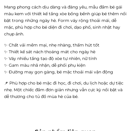
Vincom 3 tháng 2 - Vincom 3 tháng 2,
Mang phong cách dịu dàng và đáng yêu, mẫu đầm bé gái
Phường Cát Linh, Hà Nội
Tình trạng:
Hết hàng
màu kem với thiết kế tầng xòe bồng bềnh giúp bé thêm nổi
bật trong những ngày hè. Form váy rộng thoải mái, dễ
satra - satra, Phường Văn Miếu, Hà Nội
mặc, phù hợp cho bé diện đi chơi, dạo phố, sinh nhật hay
Tình trạng:
Hết hàng
chụp ảnh.
Vin Hải Phòng Imperia - Vin Hải Phòng
Imperia, Phường Thượng Lý, Hải Phòng
✨ Chất vải mềm mại, nhẹ nhàng, thấm hút tốt
Tình trạng:
Hết hàng
✨ Thiết kế sát nách thoáng mát cho ngày hè
✨ Váy nhiều tầng tạo độ xòe tự nhiên, nữ tính
Vin Thanh Hóa - 27 Đ. Trần Phú, Phường Điện
Biên, Thanh Hóa
✨ Gam màu nhã nhặn, dễ phối phụ kiện
Tình trạng:
Hết hàng
✨ Đường may gọn gàng, bé mặc thoải mái vận động
Go Hưng yên - 204 Tô Hiệu, Phường Lê Lợi,
📌 Phù hợp cho bé mặc đi học, đi chơi, du lịch hoặc dự tiệc
Hưng Yên
nhẹ. Một chiếc đầm đơn giản nhưng vẫn cực kỳ nổi bật và
Tình trạng:
Còn hàng
dễ thương cho tủ đồ mùa hè của bé.
Vin Trần Duy Hưng - 19 Đường Trần Duy
Hưng, Phường Trung Hòa, Hà Nội
Tình trạng:
Hết hàng
Ocean Park 3 - Vincom Mega Mall Ocean City,
Xã Nghĩa Trụ, Hưng Yên